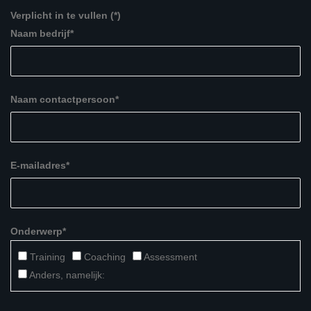
Verplicht in te vullen (*)
Naam bedrijf*
Naam contactpersoon*
E-mailadres*
Onderwerp*
Training
Coaching
Assessment
Anders, namelijk: